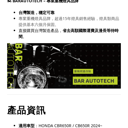
🏍️
BARAUTOTECH – 專業重機燈具品牌
台灣製造，穩定可靠
專業重機燈具品牌，超過
15
年燈具銷售經驗，燈具類商品
提供基本六個月保固。
直接購買台灣製造產品，
省去高額國際運費及漫長等待時
間
。
產品資訊
適用車型
：HONDA CBR650R / CB650R 2024~