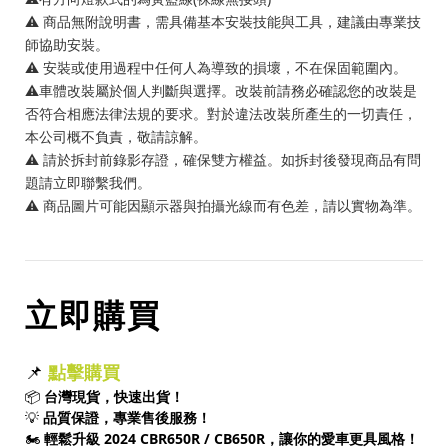
⚠️ 商品無附說明書，需具備基本安裝技能與工具，建議由專業技
師協助安裝。
⚠️ 安裝或使用過程中任何人為導致的損壞，不在保固範圍內。
⚠️車體改裝屬於個人判斷與選擇。改裝前請務必確認您的改裝是
否符合相應法律法規的要求。對於違法改裝所產生的一切責任，
本公司概不負責，敬請諒解。
⚠️ 請於拆封前錄影存證，確保雙方權益。如拆封後發現商品有問
題請立即聯繫我們。
⚠️ 商品圖片可能因顯示器與拍攝光線而有色差，請以實物為準。
立即購買
📌
點擊購買
📦
台灣現貨，快速出貨！
💡
品質保證，專業售後服務！
🏍️
輕鬆升級 2024 CBR650R / CB650R，讓你的愛車更具風格！