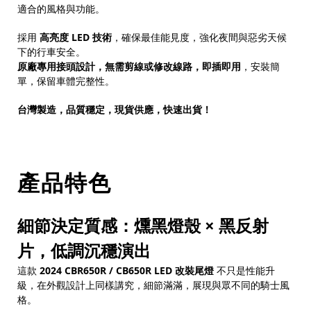
適合的風格與功能。
採用
高亮度 LED 技術
，確保最佳能見度，強化夜間與惡劣天候
下的行車安全。
原廠專用接頭設計，無需剪線或修改線路，即插即用
，安裝簡
單，保留車體完整性。
台灣製造，品質穩定，現貨供應，快速出貨！
產品特色
細節決定質感：燻黑燈殼 × 黑反射
片，低調沉穩演出
這款
2024 CBR650R / CB650R LED 改裝尾燈
不只是性能升
級，在外觀設計上同樣講究，細節滿滿，展現與眾不同的騎士風
格。