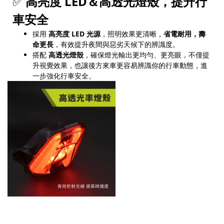
✅
高亮度 LED＆高透光燈殼，提升行
車安全
採用
高亮度 LED 光源
，照明效果更清晰，
省電耐用，壽
命更長
，有效提升夜間與惡劣天候下的辨識度。
搭配
高透光燈殼
，確保燈光輸出更均勻、更亮眼，不僅提
升視覺效果，也讓後方來車更容易辨識你的行車動態，進
一步強化行車安全。