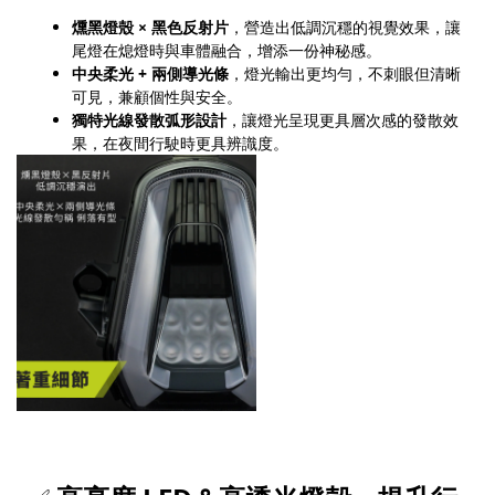
燻黑燈殼 × 黑色反射片
，營造出低調沉穩的視覺效果，讓
尾燈在熄燈時與車體融合，增添一份神秘感。
中央柔光 + 兩側導光條
，燈光輸出更均勻，不刺眼但清晰
可見，兼顧個性與安全。
獨特光線發散弧形設計
，讓燈光呈現更具層次感的發散效
果，在夜間行駛時更具辨識度。