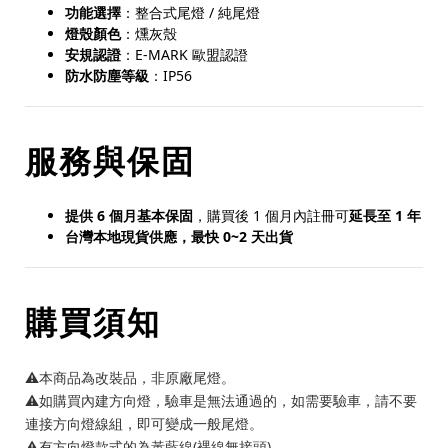
功能選擇
：整合式尾燈 / 純尾燈
燈殼顏色
：燻灰殼
安規認證
：E-MARK 歐盟認證
防水防塵等級
：IP56
服務與保固
提供 6 個月基本保固
，購買後 1 個月內註冊可
延長至 1 年
台灣本地現貨供應，最快 0~2 天出貨
購買須知
⚠️本商品為改裝品，非原廠尾燈。
⚠️如購買內建方向燈，驗車是無法通過的，如需要驗車，請不要
連接方向燈線組，即可變成一般尾燈。
⚠️有方向燈款式的為黃藍線(裸線無接頭)