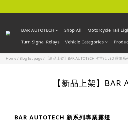
BAR AUTOTECH
Shop All
Motorcycle Tail Lig
Turn Signal Relays
Vehicle Categories
Produc
Home
/
Blog list page
/
【新品上架】BAR AUTOTECH 次世代 LED 霧
【新品上架】BAR 
BAR AUTOTECH 新系列專業霧燈