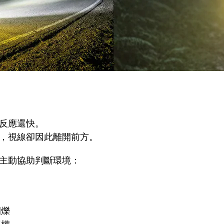
反應還快。
，視線卻因此離開前方。
主動協助判斷環境：
閃爍
導權