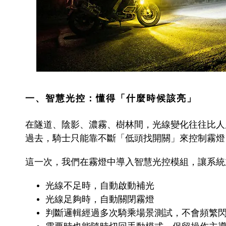
一、智慧光控：懂得「什麼時候該亮」
在隧道、陰影、濃霧、樹林間，光線變化往往比人
過去，騎士只能靠不斷「低頭找開關」來控制霧燈
這一次，我們在霧燈中導入智慧光控模組，讓系統
光線不足時，自動啟動補光
光線足夠時，自動關閉霧燈
判斷邏輯經過多次騎乘場景測試，不會頻繁
需要時也能隨時切回手動模式，保留操作主