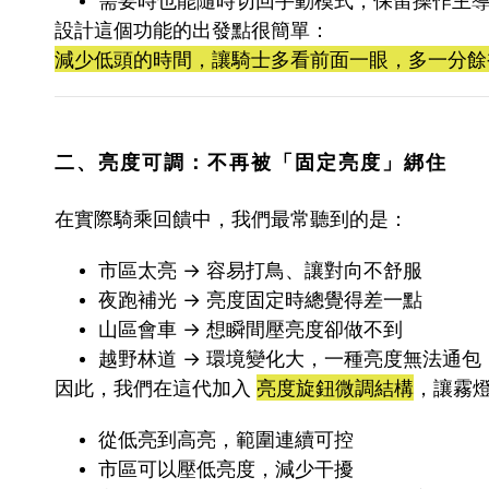
設計這個功能的出發點很簡單：
減少低頭的時間，讓騎士多看前面一眼，多一分餘
二、亮度可調：不再被「固定亮度」綁住
在實際騎乘回饋中，我們最常聽到的是：
市區太亮 → 容易打鳥、讓對向不舒服
夜跑補光 → 亮度固定時總覺得差一點
山區會車 → 想瞬間壓亮度卻做不到
越野林道 → 環境變化大，一種亮度無法通包
因此，我們在這代加入
亮度旋鈕微調結構
，讓霧
從低亮到高亮，範圍連續可控
市區可以壓低亮度，減少干擾