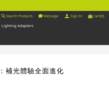
Search Products
Message
Sign In
Cart(0)
Lighting Adapters
系列：補光體驗全面進化