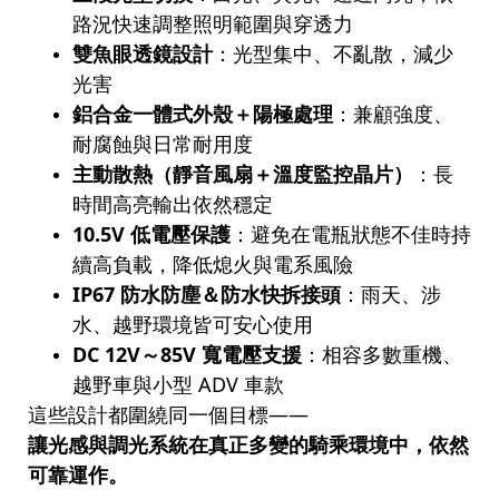
路況快速調整照明範圍與穿透力
雙魚眼透鏡設計
：光型集中、不亂散，減少
光害
鋁合金一體式外殼＋陽極處理
：兼顧強度、
耐腐蝕與日常耐用度
主動散熱（靜音風扇＋溫度監控晶片）
：長
時間高亮輸出依然穩定
10.5V 低電壓保護
：避免在電瓶狀態不佳時持
續高負載，降低熄火與電系風險
IP67 防水防塵＆防水快拆接頭
：雨天、涉
水、越野環境皆可安心使用
DC 12V～85V 寬電壓支援
：相容多數重機、
越野車與小型 ADV 車款
這些設計都圍繞同一個目標——
讓光感與調光系統在真正多變的騎乘環境中，依然
可靠運作
。