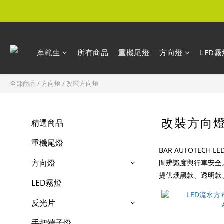
摩範生
所有商品
重機尾燈
方向燈
LED霧
全部商品
/
方向燈
/
改裝方向燈
改裝方向
精選商品
重機尾燈
BAR AUTOTE
方向燈
間辨識度與行車安全
提供燻黑款、透明款、
LED霧燈
反光片
手把端子燈