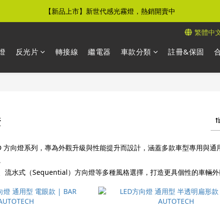
【新品上市】新世代感光霧燈，熱銷開賣中
【免運優惠】全館滿$500元即享免運優惠
繁體中
【免運優惠】全館滿$500元即享免運優惠
燈
反光片
轉接線
繼電器
車款分類
註冊&保固
燈
CH LED 方向燈系列，專為外觀升級與性能提升而設計，涵蓋多款車型專用與
。
流水式（Sequential）方向燈等多種風格選擇，打造更具個性的車輛外