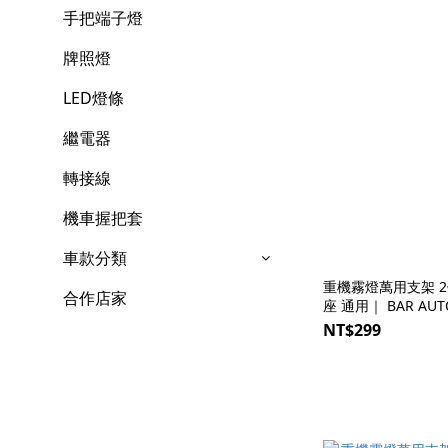
手把端子燈
牌照燈
LED燈條
繼電器
轉接線
機車握把套
車款分類
重機霧燈萬用支架 
合作店家
座 通用｜ BAR AU
NT$299