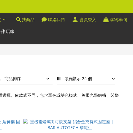
文
找商品
聯絡我們
會員登入
購物車(0)
合作店家
商品排序
每頁顯示 24 個
與功能配置選擇。依款式不同，包含單色或雙色模式、魚眼光學結構、閃爍
。