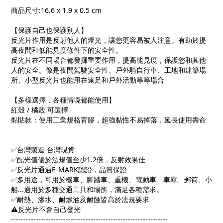
商品尺寸
:16.6 x 1.9 x 0.5 cm
【保護自己也保護別人】
反光片作用是反射他人的燈光，讓您更容易被人注意。有助於提
高夜間和低能見度條件下的安全性。
反光片在不同場合都發揮重要作用，提高能見度，保護您和其他
人的安全。像是夜間駕駛安全性、戶外騎自行車、工地和建築場
所、小型反光片也能用在遠足和戶外活動等等場合
【多樣選擇，各種情境都能使用】
紅殼
/
橘殼 可選擇
黏貼款：使用工業規格背膠，超強黏性不易掉落，延長使用壽命
✅
台灣製造 台灣現貨
✅
配光值優於法規值至少
1.2
倍，反射效果佳
✅
反光片通過
E-MARK
認證，品質保證
✅
多用途，可用於機車、腳踏車、重機、電動車、車庫、郵筒、小
船
...
適用於多種交通工具和場所，滿足各種需求。
✅
耐熱、滲水、耐燃油及耐蝕皆高於法規要求
⚠️
反光片不會自己發光
---------------------------------------------------------------