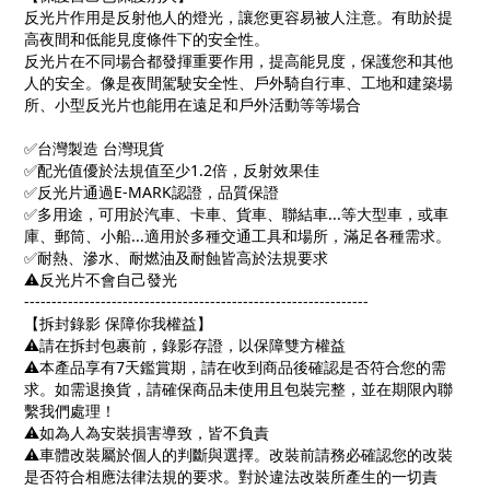
反光片作用是反射他人的燈光，讓您更容易被人注意。有助於提
高夜間和低能見度條件下的安全性。
反光片在不同場合都發揮重要作用，提高能見度，保護您和其他
人的安全。像是夜間駕駛安全性、戶外騎自行車、工地和建築場
所、小型反光片也能用在遠足和戶外活動等等場合
✅
台灣製造 台灣現貨
✅
配光值優於法規值至少
1.2
倍，反射效果佳
✅
反光片通過
E-MARK
認證，品質保證
✅
多用途，可用於汽車、卡車、貨車、聯結車
...
等大型車，或車
庫、郵筒、小船
...
適用於多種交通工具和場所，滿足各種需求。
✅
耐熱、滲水、耐燃油及耐蝕皆高於法規要求
⚠️
反光片不會自己發光
---------------------------------------------------------------
【拆封錄影 保障你我權益】
⚠️
請在拆封包裹前，錄影存證，以保障雙方權益
⚠️
本產品享有
7
天鑑賞期，請在收到商品後確認是否符合您的需
求。如需退換貨，請確保商品未使用且包裝完整，並在期限內聯
繫我們處理！
⚠️
如為人為安裝損害導致，皆不負責
⚠️
車體改裝屬於個人的判斷與選擇。改裝前請務必確認您的改裝
是否符合相應法律法規的要求。對於違法改裝所產生的一切責