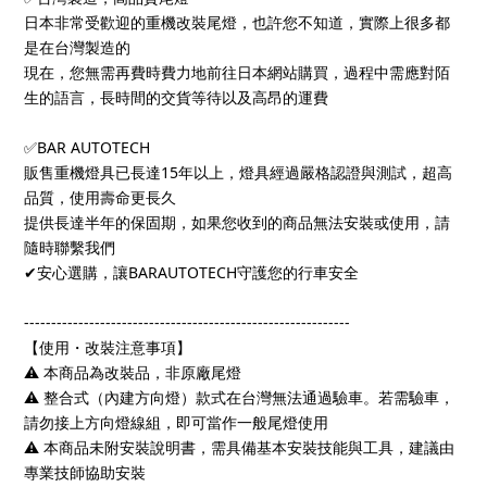
日本非常受歡迎的重機改裝尾燈，也許您不知道，實際上很多都
是在台灣製造的
現在，您無需再費時費力地前往日本網站購買，過程中需應對陌
生的語言，長時間的交貨等待以及高昂的運費
✅BAR AUTOTECH
販售重機燈具已長達15年以上，燈具經過嚴格認證與測試，超高
品質，使用壽命更長久
提供長達半年的保固期，如果您收到的商品無法安裝或使用，請
隨時聯繫我們
✔安心選購，讓BARAUTOTECH守護您的行車安全
------------------------------------------------------------
【使用・改裝注意事項】
⚠️ 本商品為改裝品，非原廠尾燈
⚠️ 整合式（內建方向燈）款式在台灣無法通過驗車。若需驗車，
請勿接上方向燈線組，即可當作一般尾燈使用
⚠️ 本商品未附安裝說明書，需具備基本安裝技能與工具，建議由
專業技師協助安裝