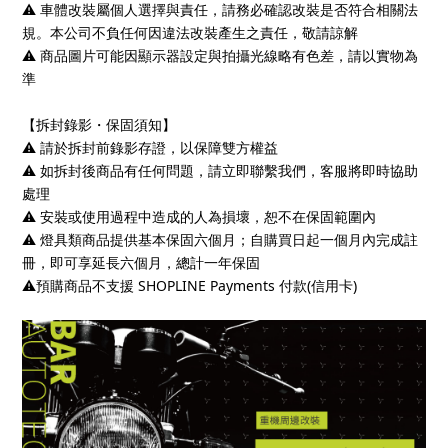
⚠️ 車體改裝屬個人選擇與責任，請務必確認改裝是否符合相關法
規。本公司不負任何因違法改裝產生之責任，敬請諒解
⚠️ 商品圖片可能因顯示器設定與拍攝光線略有色差，請以實物為
準
【拆封錄影・保固須知】
⚠️ 請於拆封前錄影存證，以保障雙方權益
⚠️ 如拆封後商品有任何問題，請立即聯繫我們，客服將即時協助
處理
⚠️ 安裝或使用過程中造成的人為損壞，恕不在保固範圍內
⚠️ 燈具類商品提供基本保固六個月；自購買日起一個月內完成註
冊，即可享延長六個月，總計一年保固
⚠️預購商品不支援 SHOPLINE Payments 付款(信用卡)