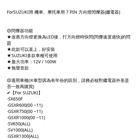
ForSUZUKI
用 機車、摩托車用
7 PIN
方向燈閃爍器
(
繼電器
)
🟡
閃爍器功能
★
改善方向燈更換為
LED
後，打方向燈時快閃
(
閃爍速度過快
)
的問
題
★
此款可以直上，好安裝
★SUZUKI
多款車種可使用
★
最大功率：
12V / 100W
★
無聲音款
🟡
適用車種
(※
車型因為有年份的區別，請務必核對繼電器外形是
否一致再購買
)
✔
【
For SUZUKI
】
·SX650F
·GSXR600(00 ~11)
·GSXR750(00 ~11)
·GSXR1000(00 ~11)
·SV650(ALL)
·SV1000(ALL)
·GSXR1300(ALL)