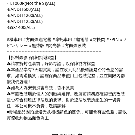
·TL1000R(Not the S)(ALL)
·BANDIT600(ALL)
·BANDIT1200(ALL)
·BANDIT1250(ALL)
·GSX1400(ALL)
#
機車用
#
方向燈繼電器
#
摩托車用
#
繼電器
#
防快閃
#7PIN # 7
ピンリレー
#
無聲版
#
閃光器
#
方向燈改裝
---------------------------------------------------------------
【拆封錄影 保障你我權益】
⚠️
請在拆封包裹前，錄影存證，以保障雙方權益
⚠️
本產品享有
7
天鑑賞期，請在收到商品後確認是否符合您的需
求。如需退換貨，請確保商品未使用且包裝完整，並在期限內聯
繫我們處理！
⚠️
如為人為安裝損害導致，皆不負責
⚠️
車體改裝屬於個人的判斷與選擇。改裝前請務必確認您的改裝
是否符合相應法律法規的要求。對於違法改裝所產生的一切責
任，本公司概不負責，敬請諒解
◾
賣場產品因拍攝燈光及相機顯色的關係，可能會有些色差，請以
實際收到物品顏色為主