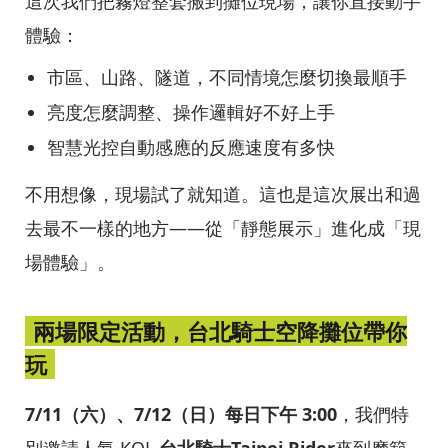
這次我們把霧燈整套搬到攤位現場，讓你直接動手
體驗：
市區、山路、隧道，不同情境怎麼切換最順手
亮度怎麼調整、操作邏輯好不好上手
智慧光控自動感應的反應速度有多快
不用想像，現場試了就知道。這也是這次展出和過
去最不一樣的地方——從「靜態展示」進化成「現
場體驗」。
兩場限定活動，台北騎士空降攤位帶你
玩
7/11（六）、7/12（日）每日下午 3:00
，我們特
別邀請人氣 KOL
台北騎士Taipei Rider
來到摩範