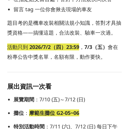
留言 tag 一位你會揪去現場的車友
題目考的是機車改裝相關法規小知識，答對才具抽
獎資格——搞懂這題，合法改裝、驗車一次過。
活動只到
2026/7/2（四）23:59
，
7/3（五）
會在
粉專公告中獎名單，名額有限，動作要快。
展出資訊一次看
展覽期間
：7/10 (五)～7/12 (日)
攤位
：
摩範生攤位 G2-05~06
特別活動時間
：7/11 (六)、7/12 (日) 每日下午