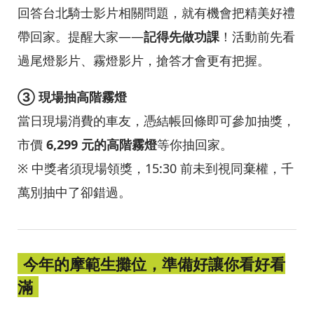
回答台北騎士影片相關問題，就有機會把精美好禮
帶回家。提醒大家——
記得先做功課
！活動前先看
過尾燈影片、霧燈影片，搶答才會更有把握。
③ 現場抽高階霧燈
當日現場消費的車友，憑結帳回條即可參加抽獎，
市價
6,299 元的高階霧燈
等你抽回家。
※ 中獎者須現場領獎，15:30 前未到視同棄權，千
萬別抽中了卻錯過。
今年的摩範生攤位，準備好讓你看好看
滿