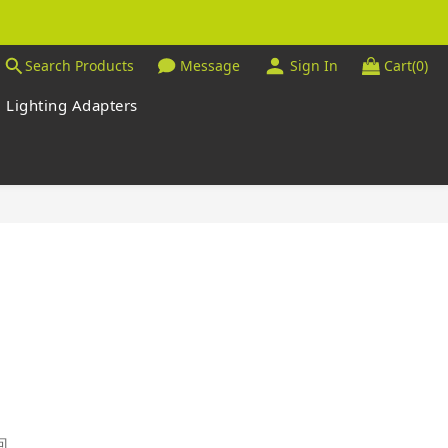
Search Products
Message
Sign In
Cart(0)
Lighting Adapters
，
回