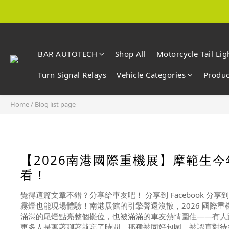
BAR AUTOTECH
Shop All
Motorcycle Tail Lig
Turn Signal Relays
Vehicle Categories
Produc
Home
/
Blog list page
【2026南港國際重機展】摩範生
看！
覺得這篇文章不錯？分享給車友吧！ 分享到 Facebook 分享
霧燈也能現場體驗！南港展館的引擎聲還沒散，2026 國際
滿滿的尾燈點亮整個攤位，也被滿滿的車友熱情圍住——有人
更多人是聊著聊著就忘了時間。那種被同好包圍、被認真對待的感