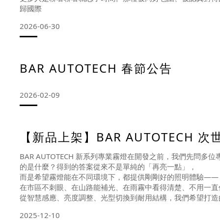
歸國際
2026-06-30
BAR AUTOTECH 春節公告
2026-02-09
【新品上架】BAR AUTOTECH 
BAR AUTOTECH 新系列專業霧燈在開發之前，我們先
的是什麼？得到的答案從來不是單純的「再亮一點」，
而是希望霧燈能在不同環境下，都提供剛剛好的照明體驗——
在市區不刺眼、在山路能補光、在雨霧中看得清楚、不用一直
從智慧感應、亮度調整、光型切換到耐用結構，我們希望打造
一盞能真正跟著騎士思考的霧燈。市面上已有許多「亮度夠強
2025-12-10
而我們想解決的，是亮度之外真