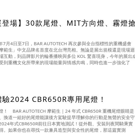
重機展登場】30款尾燈、MIT方向燈、霧燈
2025年7月4日至7日，BAR AUTOTECH 再次參與全台指標性的重機盛會
摩範生」中文品牌名首度在北台灣亮相。無論是展出規模還是現場迴
互動，到品牌影片的輪番播映與多位 KOL 驚喜現身，今年的展出
受到重機文化所帶來的現場能量與情感共鳴，同時也進一步強化了
024 CBR650R專用尾燈！
 BAR AUTOTECH 摩範生｜24 年式 CBR650R 重機尾燈眼睛是
、換道一組好的尾燈能讓後方駕駛提早理解你的行動是無聲的安全守
024年式CBR650R前往日本實地測試！從外觀、安裝到夜間騎乘實
得。如果你也在尋找一款兼具造型與安全性的尾燈，那這篇實測