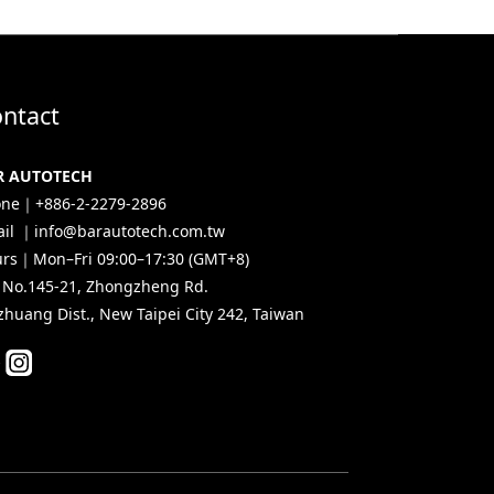
ntact
R AUTOTECH
ne｜+886-2-2279-2896
il ｜info@barautotech.com.tw
rs｜Mon–Fri 09:00–17:30 (GMT+8)
, No.145-21, Zhongzheng Rd.
zhuang Dist., New Taipei City 242, Taiwan