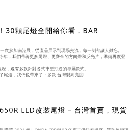
！30顆尾燈全開給你看，BAR
第一次參加南港展，從產品展示到現場交流，每一刻都讓人難忘。
今年，我們帶著更多尾燈、更齊全的方向燈和反光片，準備再度登
車款專用尾燈，還有多款針對各式車型打造的專屬款式。
了尾燈，我們也帶來了：多款 台灣製高亮度L
CB650R LED改裝尾燈 – 台灣首賣，現貨
貨供應 購買 2024 年 HONDA CBR650R 的車主們快看過來~ 這款尾燈讓