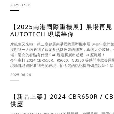
2025-07-01
【2025南港國際重機展】展場再見
AUTOTECH 現場等你
摩範生又來啦！第二度參展南港國際重型機車展 🎉去年我們
沒想到三天內遇到了這麼多熱愛改裝的朋友，真的大受鼓舞。
場！這次的看點有什麼？➡️ 現場將展出超過 30 座尾燈！
今年主打 2024 CBR650R、RS660、GB350 等熱門
現場都能親眼看到亮度表現，怕太閃的話記得自備墨鏡😎！除
2025-06-26
【新品上架】2024 CBR650R / 
供應
2024 CBR650R / CB650R LED 改裝尾燈 – 台灣首賣，現