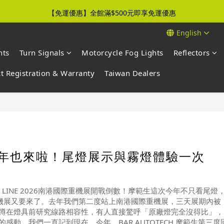
【免運優惠】全館滿$500元即享免運優惠
【免運優惠】全館滿$500元即享免運優惠
English
【新品上市】新世代感光霧燈，熱銷開賣中
hts
Turn Signals
Motorcycle Fog Lights
Reflectors
【免運優惠】全館滿$500元即享免運優惠
t Registration & Warranty
Taiwan Dealers
今年也來啦！尾燈展示與霧燈體驗一次
到 LINE 2026南港國際重機展開戰倒數！摩範生這次今年不只看尾燈
重機展又要來了。去年我們第二度站上南港國際重機展，三天展期內被
蹲在燈具前研究線路相容性，有人直接驚呼「原廠燈完全沒得比」，
動，我們一直記到現在。今年，BAR AUTOTECH 摩範生第三度