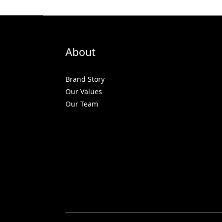
About
Brand Story
Our Values
Our Team